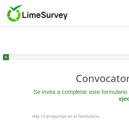
Ha completado el % de este formulario
%
Convocator
Se invita a completar este formulari
eje
Hay 15 preguntas en el formulario.