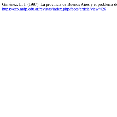
Giménez, L. J. (1997). La provincia de Buenos Aires y el problema d
https://eco.mdp.edu.ar/revistas/index.php/faces/article/view/426