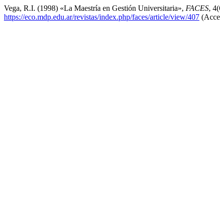
Vega, R.I. (1998) «La Maestría en Gestión Universitaria»,
FACES
, 4
https://eco.mdp.edu.ar/revistas/index.php/faces/article/view/407
(Acced