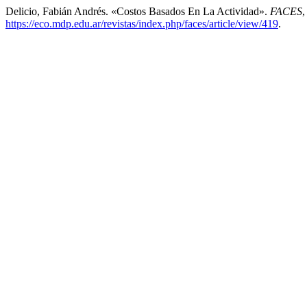
Delicio, Fabián Andrés. «Costos Basados En La Actividad».
FACES
,
https://eco.mdp.edu.ar/revistas/index.php/faces/article/view/419
.