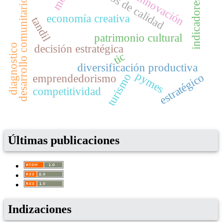
atributos de calidad
innovación
indicadores
desarrollo comunitario
economía creativa
tandil
patrimonio cultural
decisión estratégica
diagnostico
tic
diversificación productiva
pymes
estratégico
turismo
emprendedorismo
competitividad
Últimas publicaciones
Indizaciones