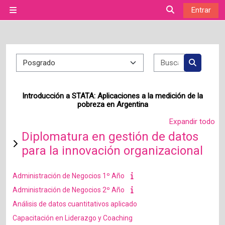
Salta al contenido principal
Entrar
Panel lateral
Selector de bú
Categorías
Buscar cur
Buscar c
Introducción a STATA: Aplicaciones a la medición de la
pobreza en Argentina
Expandir todo
Diplomatura en gestión de datos
para la innovación organizacional
Administración de Negocios 1º Año
Administración de Negocios 2º Año
Análisis de datos cuantitativos aplicado
Capacitación en Liderazgo y Coaching