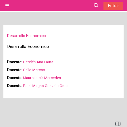
Salta al contenido principal
Entrar
Panel lateral
Selector de bú
Desarrollo Económico
Desarrollo Económico
Docente:
Catelén Ana Laura
Docente:
Gallo Marcos
Docente:
Mauro Lucía Mercedes
Docente:
Pidal Magno Gonzalo Omar
Abrir 