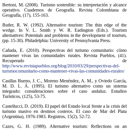
Bertoni, M. (2008). Turismo sostenible: su interpretación y alcance
operativo. Cuadernos de Geografía. Revista Colombiana de
Geografía, (17), 155-163.
Butler, R. W. (1992). Alternative tourism: The thin edge of the
wedge. In V. L. Smith y W. R. Eadington (Eds.). Tourism
alternatives: Potentials and problems in the development of tourism,
(pp. 15-30). Philadelphia: University of Pennsylvania Press.
Cañada, E. (2010). Perspectivas del turismo comunitario: cómo
mantener vivas las comunidades rurales. Revista Pueblos, (41).
Recuperado de
http://www.revistapueblos.org/blog/2010/03/29/perspectivas-del-
turismocomunitario-como-mantener-vivas-las-comunidades-rurales/
Casillas Bueno, J. C., Moreno Menéndez, A. M., y Oviedo García,
M. D. L. Á. (1995). El turismo alternativo como un sistema
integrado: consideraciones sobre el caso andaluz. Estudios
Turísticos, (125), 53-75.
Castellucci, D. (2019). El papel del Estado local frente a la crisis del
turismo masivo en destinos costeros. El caso de Mar del Plata
(Argentina), 1976-1983. Registros, 15(2), 52-72.
Cazes, G. H. (1989). Alternative tourism: Reflections on an