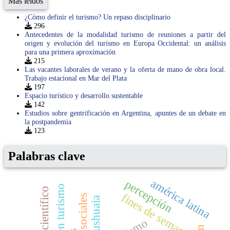
Más leídos
¿Cómo definir el turismo? Un repaso disciplinario
296
Antecedentes de la modalidad turismo de reuniones a partir del
origen y evolución del turismo en Europa Occidental: un análisis
para una primera aproximación
215
Las vacantes laborales de verano y la oferta de mano de obra local.
Trabajo estacional en Mar del Plata
197
Espacio turístico y desarrollo sustentable
142
Estudios sobre gentrificación en Argentina, apuntes de un debate en
la postpandemia
123
Palabras clave
américa latina
percepción
fines de semana
ushuaia