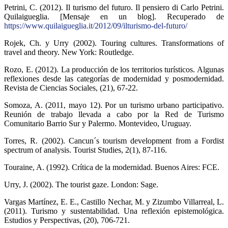
Petrini, C. (2012). Il turismo del futuro. Il pensiero di Carlo Petrini.
Quilaigueglia. [Mensaje en un blog]. Recuperado de
https://www.quilaigueglia.it/2012/09/ilturismo-del-futuro/
Rojek, Ch. y Urry (2002). Touring cultures. Transformations of
travel and theory. New York: Routledge.
Rozo, E. (2012). La producción de los territorios turísticos. Algunas
reflexiones desde las categorías de modernidad y posmodernidad.
Revista de Ciencias Sociales, (21), 67-22.
Somoza, A. (2011, mayo 12). Por un turismo urbano participativo.
Reunión de trabajo llevada a cabo por la Red de Turismo
Comunitario Barrio Sur y Palermo. Montevideo, Uruguay.
Torres, R. (2002). Cancun´s tourism development from a Fordist
spectrum of analysis. Tourist Studies, 2(1), 87-116.
Touraine, A. (1992). Crítica de la modernidad. Buenos Aires: FCE.
Urry, J. (2002). The tourist gaze. London: Sage.
Vargas Martínez, E. E., Castillo Nechar, M. y Zizumbo Villarreal, L.
(2011). Turismo y sustentabilidad. Una reflexión epistemológica.
Estudios y Perspectivas, (20), 706-721.