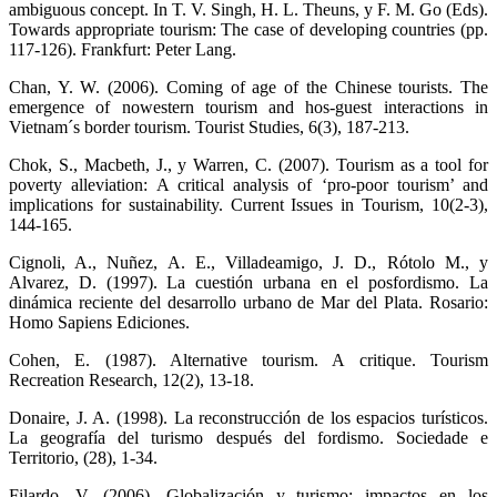
ambiguous concept. In T. V. Singh, H. L. Theuns, y F. M. Go (Eds).
Towards appropriate tourism: The case of developing countries (pp.
117-126). Frankfurt: Peter Lang.
Chan, Y. W. (2006). Coming of age of the Chinese tourists. The
emergence of nowestern tourism and hos-guest interactions in
Vietnam´s border tourism. Tourist Studies, 6(3), 187-213.
Chok, S., Macbeth, J., y Warren, C. (2007). Tourism as a tool for
poverty alleviation: A critical analysis of ‘pro-poor tourism’ and
implications for sustainability. Current Issues in Tourism, 10(2-3),
144-165.
Cignoli, A., Nuñez, A. E., Villadeamigo, J. D., Rótolo M., y
Alvarez, D. (1997). La cuestión urbana en el posfordismo. La
dinámica reciente del desarrollo urbano de Mar del Plata. Rosario:
Homo Sapiens Ediciones.
Cohen, E. (1987). Alternative tourism. A critique. Tourism
Recreation Research, 12(2), 13-18.
Donaire, J. A. (1998). La reconstrucción de los espacios turísticos.
La geografía del turismo después del fordismo. Sociedade e
Territorio, (28), 1-34.
Filardo, V. (2006). Globalización y turismo: impactos en los