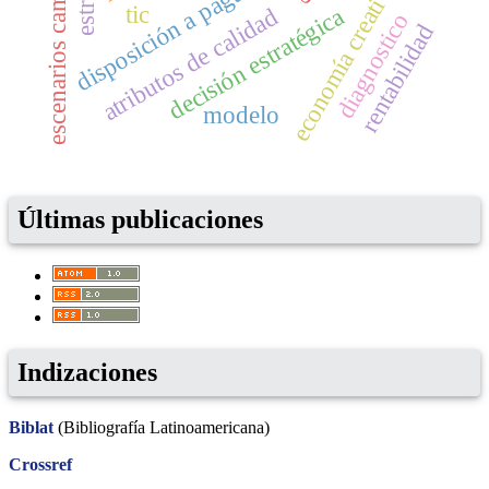
escenarios cambiantes
economía creativa
disposición a pagar
tic
atributos de calidad
decisión estratégica
diagnostico
rentabilidad
modelo
Últimas publicaciones
Indizaciones
Biblat
(Bibliografía Latinoamericana)
Crossref