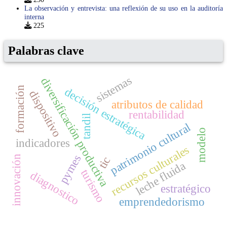
La observación y entrevista: una reflexión de su uso en la auditoría
interna
225
Palabras clave
sistemas
diversificación productiva
formación
decisión estratégica
dispositivo
atributos de calidad
rentabilidad
tandil
patrimonio cultural
modelo
indicadores
recursos culturales
pymes
innovación
tic
leche fluida
turismo
diagnostico
estratégico
emprendedorismo