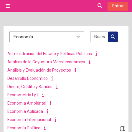
Salta al contenido principal
Entrar
Panel lateral
Selector de bú
Categorías
Buscar cur
Buscar c
Administración del Estado y Políticas Públicas
Análisis de la Coyuntura Macroeconómica
Análisis y Evaluación de Proyectos
Desarrollo Económico
Dinero, Crédito y Bancos
Econometría I y II
Economia Ambiental
Economía Aplicada
Economía Internacional
Economía Política
Abrir 