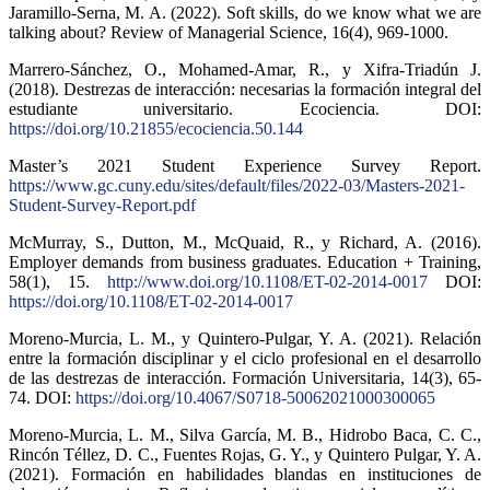
Jaramillo-Serna, M. A. (2022). Soft skills, do we know what we are
talking about? Review of Managerial Science, 16(4), 969-1000.
Marrero-Sánchez, O., Mohamed-Amar, R., y Xifra-Triadún J.
(2018). Destrezas de interacción: necesarias la formación integral del
estudiante universitario. Ecociencia. DOI:
https://doi.org/10.21855/ecociencia.50.144
Master’s 2021 Student Experience Survey Report.
https://www.gc.cuny.edu/sites/default/files/2022-03/Masters-2021-
Student-Survey-Report.pdf
McMurray, S., Dutton, M., McQuaid, R., y Richard, A. (2016).
Employer demands from business graduates. Education + Training,
58(1), 15.
http://www.doi.org/10.1108/ET-02-2014-0017
DOI:
https://doi.org/10.1108/ET-02-2014-0017
Moreno-Murcia, L. M., y Quintero-Pulgar, Y. A. (2021). Relación
entre la formación disciplinar y el ciclo profesional en el desarrollo
de las destrezas de interacción. Formación Universitaria, 14(3), 65-
74. DOI:
https://doi.org/10.4067/S0718-50062021000300065
Moreno-Murcia, L. M., Silva García, M. B., Hidrobo Baca, C. C.,
Rincón Téllez, D. C., Fuentes Rojas, G. Y., y Quintero Pulgar, Y. A.
(2021). Formación en habilidades blandas en instituciones de