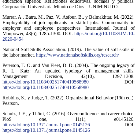
educación superior. Reflexiones educativas, sociales y políticas.
Corporación Universitaria Minuto de Dios – UNIMINUTO.
Murrar, A., Batra, M., Paz, V., Asfour, B., y Balmakhtar, M. (2022).
Employability of job applicants in skilful jobs: Commonality in
employer and employee perspectives. International Journal of
Manpower, 43(6), 1285-1300. DOI:
https://doi.org/10.1108/IJM-10-
2020-0454
National Soft Skills Association. (2019). The value of soft skills in
the labor market.
https://www.nationalsoftskills.org/research/
Peterson, T. O. and Van Fleet, D. D. (2004). The ongoing legacy of
R. L. Katz: An updated typology of management skills.
Management Decision, 42(10), 1297-1308.
https://doi.org/10.1108/00251740410568980
DOI:
https://doi.org/10.1108/00251740410568980
Robbins, S., y Judge, T. (2022). Organizational Behavior (19th ed.).
Pearson.
Schulz, J. F., y Thöni, C. (2016). Overconfidence and career choice.
PloS one, 11(1), e0145126.
https://doi.org/10.1371/journal.pone.0145126
DOI:
https://doi.org/10.1371/journal.pone.0145126