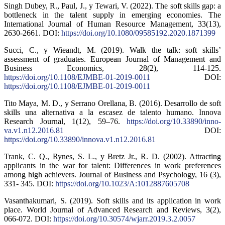
Singh Dubey, R., Paul, J., y Tewari, V. (2022). The soft skills gap: a
bottleneck in the talent supply in emerging economies. The
International Journal of Human Resource Management, 33(13),
2630-2661. DOI:
https://doi.org/10.1080/09585192.2020.1871399
Succi, C., y Wieandt, M. (2019). Walk the talk: soft skills’
assessment of graduates. European Journal of Management and
Business Economics, 28(2), 114-125.
https://doi.org/10.1108/EJMBE-01-2019-0011
DOI:
https://doi.org/10.1108/EJMBE-01-2019-0011
Tito Maya, M. D., y Serrano Orellana, B. (2016). Desarrollo de soft
skills una alternativa a la escasez de talento humano. Innova
Research Journal, 1(12), 59–76.
https://doi.org/10.33890/inno-
va.v1.n12.2016.81
DOI:
https://doi.org/10.33890/innova.v1.n12.2016.81
Trank, C. Q., Rynes, S. L., y Bretz Jr., R. D. (2002). Attracting
applicants in the war for talent: Differences in work preferences
among high achievers. Journal of Business and Psychology, 16 (3),
331- 345. DOI:
https://doi.org/10.1023/A:1012887605708
Vasanthakumari, S. (2019). Soft skills and its application in work
place. World Journal of Advanced Research and Reviews, 3(2),
066-072. DOI:
https://doi.org/10.30574/wjarr.2019.3.2.0057