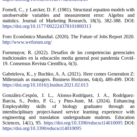
Fornell, C., y Larcker, D. F. (1981). Structural equation models with
unobservable variables and measurement error: Algebra and
statistics. Journal of Marketing Research, 18(3), 382-388. DOI:
https://doi.org/10.1177/002224378101800313
Foro Económico Mundial. (2020). The Future of Jobs Report 2020.
http://www.weforum.org/
Fuenmayor, R. (2022). Desafíos de las competencias gerenciales
tradicionales en la educación media general post pandemia Covid-
19. Consensus Revista Científica, 6(3).
Gabrielova, K., y Buchko, A. A. (2021). Here comes Generation Z:
Millennials as managers. Business Horizons, 64(4), 489-499. DOI:
https://doi.org/10.1016/j.bushor.2021.02.013
González-Cespón, J. L., Alonso-Rodríguez, J. A., Rodríguez-
Barcia, S., Pedro, P. G., y Pino-Juste, M. (2024). Enhancing
Employability skills of biology graduates through an
interdisciplinary project-based service learning experience with
engineering and translation undergraduate students. Education
Sciences, 14(1), 95.
https://doi.org/10.3390/educsci14010095
DOI:
https://doi.org/10.3390/educsci14010095