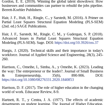
Gordon, E. E. (2019). Winning the global talent showdown: How
businesses and communities can partner to rebuild the jobs pipeline.
Berrett-Koehler Publishers.
Hair, J. F., Hult, H., Ringle, C., y Sarstedt, M. (2016). A Primer on
Partial Least Squares Structural Equation Modeling (PLS-SEM)
(2nd. ed.) SAGE Publications.
Hair, J. F., Sarstedt, M., Ringle, C. M., y Gudergan, S. P. (2018).
Advanced Issues in Partial Least Squares Structural Equation
Modeling (PLS-SEM). Sage. DOI:
https://doi.org/10.3926/oss.37
Hargis, J. (2020). Technical skills and their importance in today's
workforce. Journal of Applied Science and Engineering, 28(3), 245-
260.
Harrison, C., Omeihe, I., Simba, A., y Omeihe, K. (2023). Leading
the way: The entrepreneur or the leader?. Journal of Small Business
& Entrepreneurship, 35(6), 890-906. DOI:
https://doi.org/10.1080/08276331.2020.1840853
Harrison, D. F. (2017). The role of higher education in the changing
world of work. Educause Review, 8-9.
Hartnett, R. T., y Centra, J. A. (1977). The effects of academic
departments on student learning. The Journal of Higher Education,