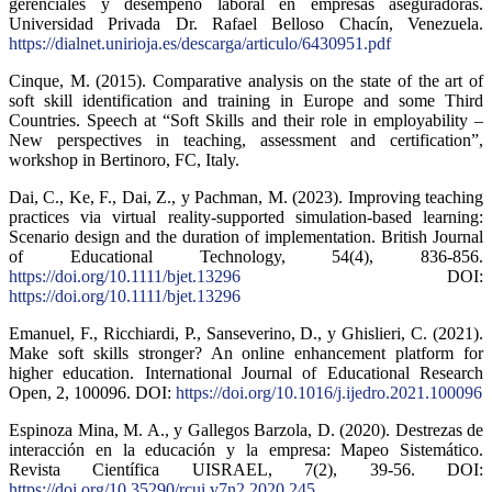
gerenciales y desempeño laboral en empresas aseguradoras.
Universidad Privada Dr. Rafael Belloso Chacín, Venezuela.
https://dialnet.unirioja.es/descarga/articulo/6430951.pdf
Cinque, M. (2015). Comparative analysis on the state of the art of
soft skill identification and training in Europe and some Third
Countries. Speech at “Soft Skills and their role in employability –
New perspectives in teaching, assessment and certification”,
workshop in Bertinoro, FC, Italy.
Dai, C., Ke, F., Dai, Z., y Pachman, M. (2023). Improving teaching
practices via virtual reality‐supported simulation‐based learning:
Scenario design and the duration of implementation. British Journal
of Educational Technology, 54(4), 836-856.
https://doi.org/10.1111/bjet.13296
DOI:
https://doi.org/10.1111/bjet.13296
Emanuel, F., Ricchiardi, P., Sanseverino, D., y Ghislieri, C. (2021).
Make soft skills stronger? An online enhancement platform for
higher education. International Journal of Educational Research
Open, 2, 100096. DOI:
https://doi.org/10.1016/j.ijedro.2021.100096
Espinoza Mina, M. A., y Gallegos Barzola, D. (2020). Destrezas de
interacción en la educación y la empresa: Mapeo Sistemático.
Revista Científica UISRAEL, 7(2), 39-56. DOI:
https://doi.org/10.35290/rcui.v7n2.2020.245