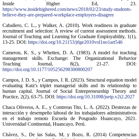
Inside Higher Ed, 23.
https://www.insidehighered.com/news/2018/02/23/study-students-
believe-they-are-prepared-workplace-employers-disagree
Caballero, C. L., y Walker, A. (2010). Work readiness in graduate
recruitment and selection: A review of current assessment methods.
Journal of Teaching and Learning for Graduate Employability, 1(1),
13-25. DOI:
https://doi.org/10.21153/jtlge2010vol1no1art546
Cameron, K. S., y Whetten, D. A. (1983). A model for teaching
management skills. Exchange: The Organizational Behavior
Teaching Journal, 8(2), 21-27. DOI:
https://doi.org/10.1177/105256298300800207
Campos, J. D. S., y Campos, J. R. (2023). Structural equation model
evaluating Katz's triplet managerial skills and its relationship to
human capital. Journal of Social Entrepreneurship Theory and
Practice, 2(2), 63-75. DOI:
https://doi.org/10.31098/jsetp.v2i2.2027
Chaca Oliveros, A. E., y Contreras Tito, L. A. (2022). Destrezas de
interacción y desempeño laboral de los trabajadores administrativos
en el trabajo remoto Escuela de Posgrado Huancayo, 2021.
Universidad Continental, Huancayo, Perú.
Chávez, S., De las Salas, M, y Bozo, R. (2014) Competencias