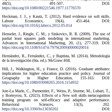
48(5), 491-507. DOI:
https://doi.org/10.1080/00221546.1977.11776570
Heckman, J. J., y Kautz, T. (2012). Hard evidence on soft skills.
Labour Economics, 19(4), 451-464. DOI:
https://doi.org/10.1016/j.labeco.2012.05.014
Henseler, J., Ringle, C. M., y Sinkovics, R. R. (2009). The use of
partial least squares path modeling in international marketing.
Advances in International Marketing, 20, (1), 277-319. DOI:
https://doi.org/10.1108/S1474-7979(2009)0000020014
Hernández, R., Fernández, C., y Baptista, M. (2014). Metodología
de la investigación (6ta. ed.). McGraw-Hill.
Hill, J., Walkington, H., y France, D. (2016). Graduate attributes:
implications for higher education practice and policy. Journal of
Geography in Higher Education, 155-163. DOI:
https://doi.org/10.1080/03098265.2016.1154932
Joie-La Marle, C., Parmentier, F., Weiss, P., Storme, M., Lubart, T.,
y Borteyrou, X. (2023). Effects of a New soft skills metacognition
training program on self-efficacy and adaptive performance.
Behavioral Sciences, 13(3), 202.
https://doi.org/10.3390/bs13030202
DOI: