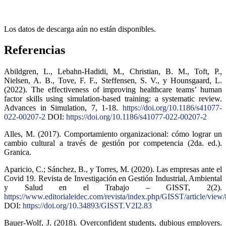
Los datos de descarga aún no están disponibles.
Referencias
Abildgren, L., Lebahn-Hadidi, M., Christian, B. M., Toft, P.,
Nielsen, A. B., Tove, F. F., Steffensen, S. V., y Hounsgaard, L.
(2022). The effectiveness of improving healthcare teams’ human
factor skills using simulation-based training: a systematic review.
Advances in Simulation, 7, 1-18.
https://doi.org/10.1186/s41077-
022-00207-2
DOI:
https://doi.org/10.1186/s41077-022-00207-2
Alles, M. (2017). Comportamiento organizacional: cómo lograr un
cambio cultural a través de gestión por competencia (2da. ed.).
Granica.
Aparicio, C.; Sánchez, B., y Torres, M. (2020). Las empresas ante el
Covid 19. Revista de Investigación en Gestión Industrial, Ambiental
y Salud en el Trabajo – GISST, 2(2).
https://www.editorialeidec.com/revista/index.php/GISST/article/view
DOI:
https://doi.org/10.34893/GISST.V2I2.83
Bauer-Wolf, J. (2018). Overconfident students, dubious employers.