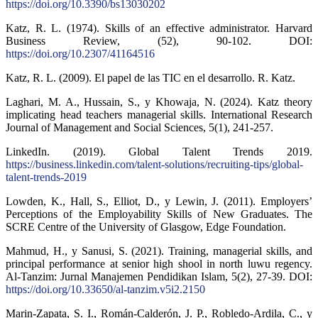
https://doi.org/10.3390/bs13030202
Katz, R. L. (1974). Skills of an effective administrator. Harvard
Business Review, (52), 90-102. DOI:
https://doi.org/10.2307/41164516
Katz, R. L. (2009). El papel de las TIC en el desarrollo. R. Katz.
Laghari, M. A., Hussain, S., y Khowaja, N. (2024). Katz theory
implicating head teachers managerial skills. International Research
Journal of Management and Social Sciences, 5(1), 241-257.
LinkedIn. (2019). Global Talent Trends 2019.
https://business.linkedin.com/talent-solutions/recruiting-tips/global-
talent-trends-2019
Lowden, K., Hall, S., Elliot, D., y Lewin, J. (2011). Employers’
Perceptions of the Employability Skills of New Graduates. The
SCRE Centre of the University of Glasgow, Edge Foundation.
Mahmud, H., y Sanusi, S. (2021). Training, managerial skills, and
principal performance at senior high shool in north luwu regency.
Al-Tanzim: Jurnal Manajemen Pendidikan Islam, 5(2), 27-39. DOI:
https://doi.org/10.33650/al-tanzim.v5i2.2150
Marin-Zapata, S. I., Román-Calderón, J. P., Robledo-Ardila, C., y