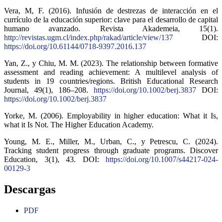
Vera, M, F. (2016). Infusión de destrezas de interacción en el
currículo de la educación superior: clave para el desarrollo de capital
humano avanzado. Revista Akademeia, 15(1).
http://revistas.ugm.cl/index.php/rakad/article/view/137
DOI:
https://doi.org/10.61144/0718-9397.2016.137
Yan, Z., y Chiu, M. M. (2023). The relationship between formative
assessment and reading achievement: A multilevel analysis of
students in 19 countries/regions. British Educational Research
Journal, 49(1), 186–208.
https://doi.org/10.1002/berj.3837
DOI:
https://doi.org/10.1002/berj.3837
Yorke, M. (2006). Employability in higher education: What it Is,
what it Is Not. The Higher Education Academy.
Young, M. E., Miller, M., Urban, C., y Petrescu, C. (2024).
Tracking student progress through graduate programs. Discover
Education, 3(1), 43. DOI:
https://doi.org/10.1007/s44217-024-
00129-3
Descargas
PDF