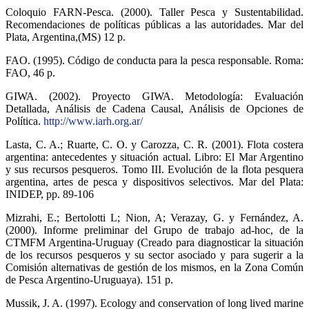
Coloquio FARN-Pesca. (2000). Taller Pesca y Sustentabilidad.
Recomendaciones de políticas públicas a las autoridades. Mar del
Plata, Argentina,(MS) 12 p.
FAO. (1995). Código de conducta para la pesca responsable. Roma:
FAO, 46 p.
GIWA. (2002). Proyecto GIWA. Metodología: Evaluación
Detallada, Análisis de Cadena Causal, Análisis de Opciones de
Política.
http://www.iarh.org.ar/
Lasta, C. A.; Ruarte, C. O. y Carozza, C. R. (2001). Flota costera
argentina: antecedentes y situación actual. Libro: El Mar Argentino
y sus recursos pesqueros. Tomo III. Evolución de la flota pesquera
argentina, artes de pesca y dispositivos selectivos. Mar del Plata:
INIDEP, pp. 89-106
Mizrahi, E.; Bertolotti L; Nion, A; Verazay, G. y Fernández, A.
(2000). Informe preliminar del Grupo de trabajo ad-hoc, de la
CTMFM Argentina-Uruguay (Creado para diagnosticar la situación
de los recursos pesqueros y su sector asociado y para sugerir a la
Comisión alternativas de gestión de los mismos, en la Zona Común
de Pesca Argentino-Uruguaya). 151 p.
Mussik, J. A. (1997). Ecology and conservation of long lived marine