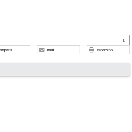
ompartir
mail
impresión