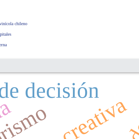
vinícola chileno
pitales
erna
de decisión
da