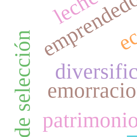
ec
emprended
sesgo de selección
diversifi
emorracio
patrimonio