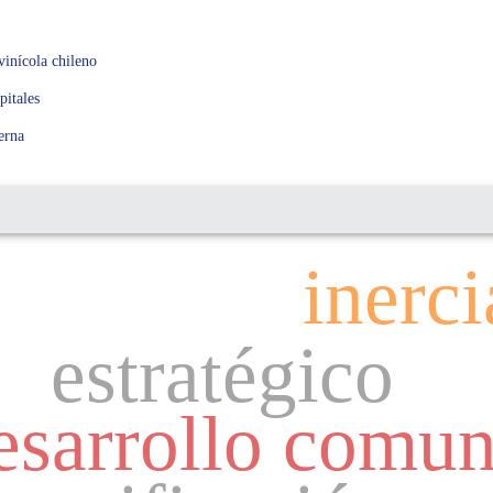
vinícola chileno
pitales
erna
inerci
estratégico
esarrollo comun