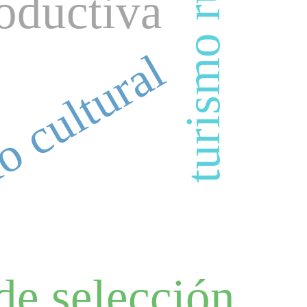
turismo rural
roductiva
o
o cultural
de selección