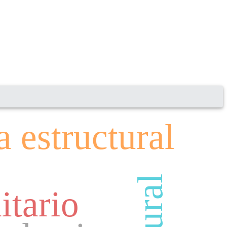
a estructural
itario