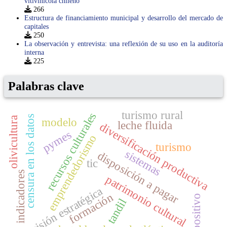
vitivinícola chileno
266
Estructura de financiamiento municipal y desarrollo del mercado de
capitales
250
La observación y entrevista: una reflexión de su uso en la auditoría
interna
225
Palabras clave
turismo rural
recursos culturales
censura en los datos
olivicultura
modelo
leche fluida
diversificación productiva
pymes
emprendedorismo
turismo
sistemas
disposición a pagar
tic
indicadores
patrimonio cultural
decisión estratégica
formación
dispositivo
tandil