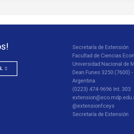
s!
Secretaría de Extensión
Facultad de Ciencias Eco
Universidad Nacional de M
IL
Dean Funes 3250 (7600) - 
Argentina
(0223) 474-9696 Int. 303
extension@eco.mdp.edu.
@extensionfceys
Secretaría de Extensión