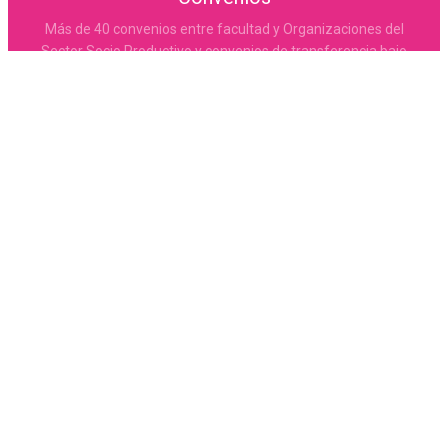
Más de 40 convenios entre facultad y Organizaciones del
Sector Socio Productivo y convenios de transferencia bajo
la OCS 004.
Formación
Más de 30 capacitaciones llevadas a cabo por la Secretaría
CONOCÉ LA OFERTA