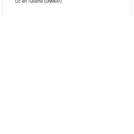
Lic. en Turismo (UNMDP)
Docencia
Teoría del Turismo y la Recreación - Lic. en Turismo
(UNMDP)
Gestión Ambiental - Lic. en Turismo (UNMDP)
Investigación
Soy integrante del
Grupo Economía Ecológica
, en la línea de