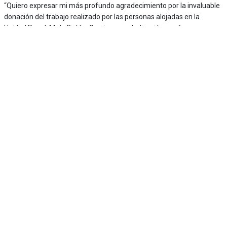
“Quiero expresar mi más profundo agradecimiento por la invaluable
donación del trabajo realizado por las personas alojadas en la
Unidad Penal 44 de Batán. Gracias a su dedicación y esfuerzo,
hemos podido renovar completamente el tapizado y la pintura de la
totalidad de sillas del Aula Magna de nuestra unidad académica”,
dijo Castro.
Y agregó: “El impacto de su labor en nuestras instalaciones es
significativo, y valoro enormemente la predisposición, habilidad y
compromiso que han demostrado en este proyecto. Confío en que
este sea solo el comienzo de una fructífera colaboración entre
nuestras instituciones, y espero que en el futuro podamos llevar
adelante muchos otros proyectos juntos”.
Flores agradeció a las autoridades universitarias y resaltó la
importancia del trabajo que realizan las personas privadas de la
libertad a través de la donación de mano de obra, que se verá
reflejado en la educación pública. “Este es un trabajo que surge a
raíz de las relaciones institucionales y acordaron continuidad para
seguir trabajando en conjunto y ampliar esta serie de acciones”,
indicó Flores.