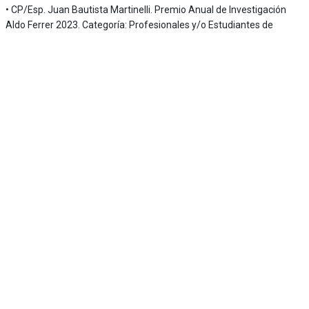
• CP/Esp. Juan Bautista Martinelli. Premio Anual de Investigación
Aldo Ferrer 2023. Categoría: Profesionales y/o Estudiantes de
Posgrado, Maestría y Doctorado. Primer premio.
• Lic. Ulises Videla. Premio Anual de Investigación Aldo Ferrer 2024.
Categoría: Estudiante Universitario y/o Jóvenes Profesionales.
Primer premio.
Institucional
¿Quienes Somos?
Nuestra Historia
Consejo Académico
Espacio U
Enlaces
Campus Virtual
SIU-Guaraní
Horarios de Cursada
Gestión de Aulas
Turnos
Académica